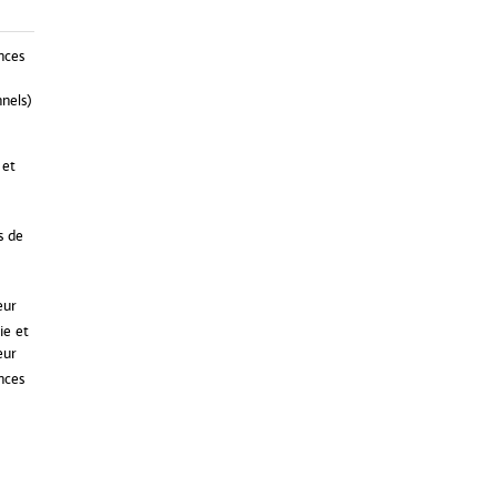
nces
nnels)
 et
s de
eur
ie et
eur
nces