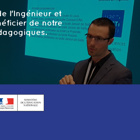
e l'Ingénieur et
éficier de notre
édagogiques.