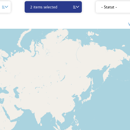
2 items selected
- Statut -
V