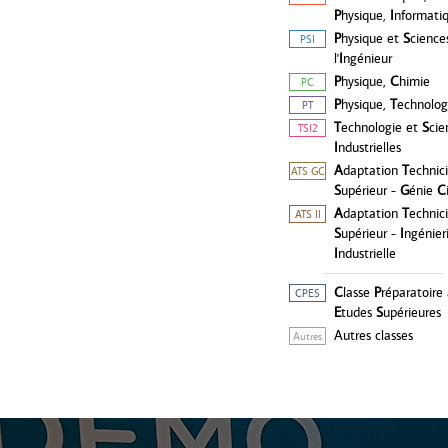
P
hysique,
I
nformati
P
hysique et
S
cience
PSI
l'
I
ngénieur
P
hysique,
C
himie
PC
P
hysique,
T
echnolog
PT
T
echnologie et
S
cie
TSI2
I
ndustrielles
A
daptation
T
echnic
ATS GC
S
upérieur -
G
énie
C
A
daptation
T
echnic
ATS II
S
upérieur -
I
ngénier
I
ndustrielle
C
lasse
P
réparatoire
CPES
E
tudes
S
upérieures
Autres classes
Autres