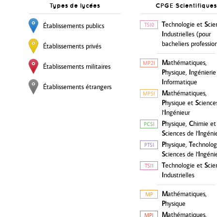
Types de lycées
CPGE Scientifiques
T
echnologie et
S
cie
TSI0
Établissements publics
I
ndustrielles (pour
bacheliers professio
Établissements privés
M
athématiques,
MP2I
Établissements militaires
P
hysique,
I
ngénierie
I
nformatique
Établissements étrangers
M
athématiques,
MPSI
P
hysique et
S
cience
l'
I
ngénieur
P
hysique,
C
himie et
PCSI
S
ciences de l'
I
ngéni
P
hysique,
T
echnolog
PTSI
S
ciences de l'
I
ngéni
T
echnologie et
S
cie
TSI1
I
ndustrielles
M
athématiques,
MP
P
hysique
M
athématiques,
MPI