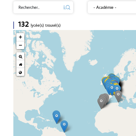
- Académie -
132
lycée(s) trouvé(s)
+
−