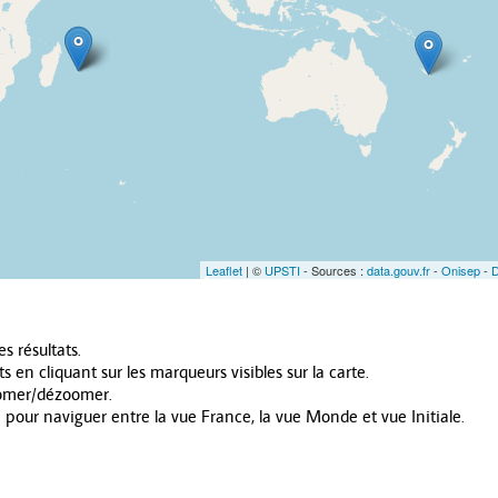
Leaflet
| ©
UPSTI
- Sources :
data.gouv.fr
-
Onisep
-
es résultats.
en cliquant sur les marqueurs visibles sur la carte.
zoomer/dézoomer.
e pour naviguer entre la vue France, la vue Monde et vue Initiale.